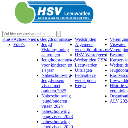
Home
Actueel
Nieuws
Jeugdcommissie
Wedstrijden
Verenigin
Foto’s
Jeugd
Algemene
Viswater
Fiskfergunning
wedstrijdinformatie
Verenigin
aanvragen
HSV Westergeest
Bestuur
Jeugdtoestemming
Wedstrijden HSV
Karperviss
voor kinderen tot
Leeuwarden
Wedstrijd
14 jaar
Uitslagen
Jeugdcom
Nabeschouwing
Federatieve
Roofvisc
Jeugdvissen/
wedstrijden
Liwwadde
vissen met
Regio
Historie 
ouderen 2025
verenigin
Nabeschouwing
Organisati
jeugd/ouderen
ALV 202
vissen 2024
nabeschouwing
jeugdvissen 2023
nabeschouwing
jeugdvissen 2020