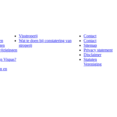
Visstroperij
Contact
en
Wat te doen bij constatering van
Contact
gen
stroperij
Sitemap
wijzigingen
Privacy statement
Disclaimer
jn Vispas?
Statuten
Vereniging
n en