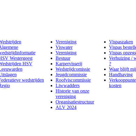
Wedstrijden
Vereniging
Vispaszaken
Algemene
Viswater
Vispas bestell
wedstrijdinformatie
Vereniging
Vispas opzeg
HSV Westergeest
Bestuur
Verhuizing / 
Wedstrijden HSV
Karpervisserij
?
Leeuwarden
Wedstrijdcomissie
Waar blijft mi
Uitslagen
Jeugdcommissie
Handhaving
Federatieve wedstrijden
Roofviscommissie
Verkooppunte
Regio
Liwwadders
kosten
Historie van onze
vereniging
Organisatiestructuur
ALV 2024