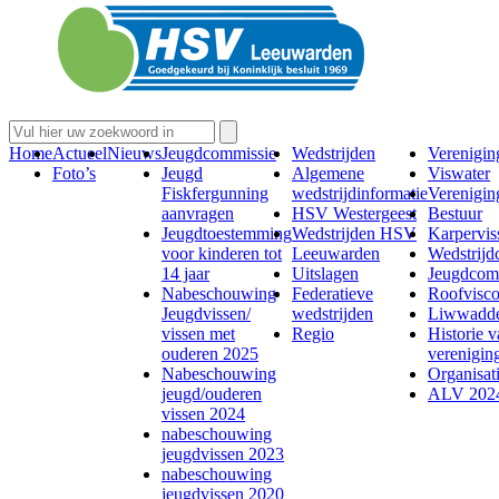
Home
Actueel
Nieuws
Jeugdcommissie
Wedstrijden
Verenigin
Foto’s
Jeugd
Algemene
Viswater
Fiskfergunning
wedstrijdinformatie
Verenigin
aanvragen
HSV Westergeest
Bestuur
Jeugdtoestemming
Wedstrijden HSV
Karperviss
voor kinderen tot
Leeuwarden
Wedstrijd
14 jaar
Uitslagen
Jeugdcom
Nabeschouwing
Federatieve
Roofvisc
Jeugdvissen/
wedstrijden
Liwwadde
vissen met
Regio
Historie 
ouderen 2025
verenigin
Nabeschouwing
Organisati
jeugd/ouderen
ALV 202
vissen 2024
nabeschouwing
jeugdvissen 2023
nabeschouwing
jeugdvissen 2020