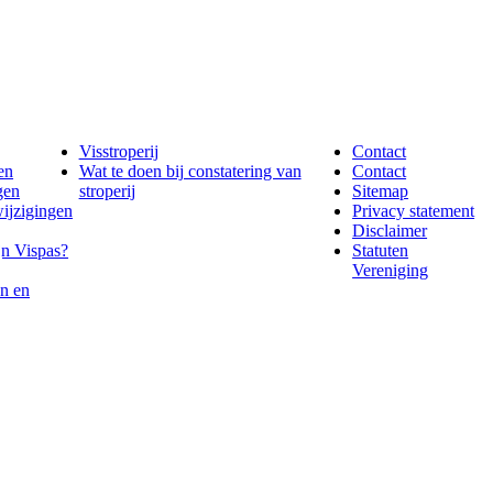
Visstroperij
Contact
en
Wat te doen bij constatering van
Contact
gen
stroperij
Sitemap
wijzigingen
Privacy statement
Disclaimer
jn Vispas?
Statuten
Vereniging
n en