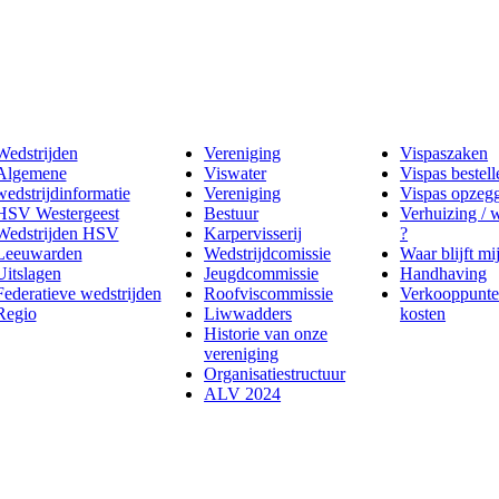
Wedstrijden
Vereniging
Vispaszaken
Algemene
Viswater
Vispas bestell
wedstrijdinformatie
Vereniging
Vispas opzeg
HSV Westergeest
Bestuur
Verhuizing / 
Wedstrijden HSV
Karpervisserij
?
Leeuwarden
Wedstrijdcomissie
Waar blijft mi
Uitslagen
Jeugdcommissie
Handhaving
Federatieve wedstrijden
Roofviscommissie
Verkooppunte
Regio
Liwwadders
kosten
Historie van onze
vereniging
Organisatiestructuur
ALV 2024