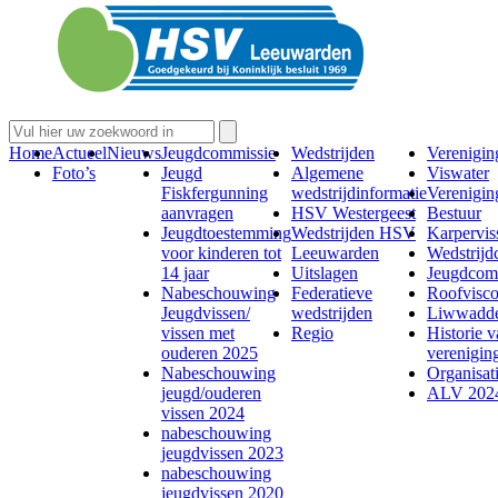
Home
Actueel
Nieuws
Jeugdcommissie
Wedstrijden
Verenigin
Foto’s
Jeugd
Algemene
Viswater
Fiskfergunning
wedstrijdinformatie
Verenigin
aanvragen
HSV Westergeest
Bestuur
Jeugdtoestemming
Wedstrijden HSV
Karperviss
voor kinderen tot
Leeuwarden
Wedstrijd
14 jaar
Uitslagen
Jeugdcom
Nabeschouwing
Federatieve
Roofvisc
Jeugdvissen/
wedstrijden
Liwwadde
vissen met
Regio
Historie 
ouderen 2025
verenigin
Nabeschouwing
Organisati
jeugd/ouderen
ALV 202
vissen 2024
nabeschouwing
jeugdvissen 2023
nabeschouwing
jeugdvissen 2020