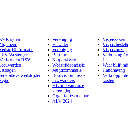
Wedstrijden
Vereniging
Vispaszaken
Algemene
Viswater
Vispas bestell
wedstrijdinformatie
Vereniging
Vispas opzeg
HSV Westergeest
Bestuur
Verhuizing / 
Wedstrijden HSV
Karpervisserij
?
Leeuwarden
Wedstrijdcomissie
Waar blijft mi
Uitslagen
Jeugdcommissie
Handhaving
Federatieve wedstrijden
Roofviscommissie
Verkooppunte
Regio
Liwwadders
kosten
Historie van onze
vereniging
Organisatiestructuur
ALV 2024