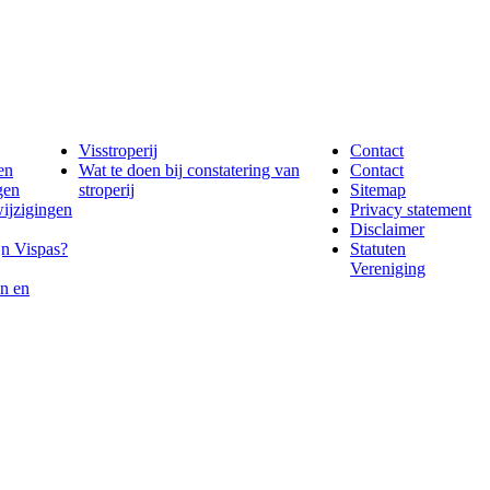
Visstroperij
Contact
en
Wat te doen bij constatering van
Contact
gen
stroperij
Sitemap
wijzigingen
Privacy statement
Disclaimer
jn Vispas?
Statuten
Vereniging
n en